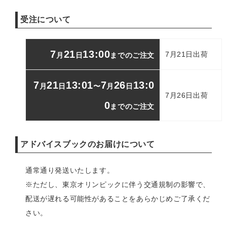
受注について
7
21
13:00
7月21日出荷
月
日
までのご注文
7
21
13:01
7
26
13:0
月
日
〜
月
日
7月26日出荷
0
までのご注文
アドバイスブックのお届けについて
通常通り発送いたします。
※ただし、東京オリンピックに伴う交通規制の影響で、
配送が遅れる可能性があることをあらかじめご了承くだ
さい。