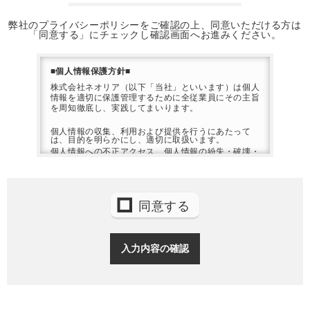
弊社のプライバシーポリシーをご確認の上、同意いただける方は
「同意する」にチェックし確認画面へお進みください。
■個人情報保護方針■
株式会社ネオリア（以下「当社」といいます）は個人
情報を適切に保護管理するために全従業員にその主旨
を周知徹底し、実践してまいります。
個人情報の収集、利用および提供を行うにあたって
は、目的を明らかにし、適切に取扱います。
個人情報への不正アクセス、個人情報の紛失・破壊・
改ざんおよび漏洩などに対する予防ならびに是正を行
います。
個人情報に関する法令およびその他の規範を遵守しま
す。
個人情報保護のためのマネジメントシステムを実施
同意する
し、継続的な改善を行います。
■個人情報の利用目的について■
当社は、原則として以下に掲げる目的に限って、ご利
用者のお名前、住所、電話番号、FAX番号、emailア
ドレス等の個人情報を、ご利用者ご自身からご提供し
ていただきます。 なお当社は以下に掲げる目的以外
で利用する場合がございますが、この場合当社は、利
用目的をあらかじめ明示した上で、ご利用者自身の選